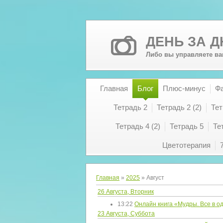
ДЕНЬ ЗА 
Либо вы управляете ва
Главная
Блог
Плюс-минус
Ф
Тетрадь 2
Тетрадь 2 (2)
Тет
Тетрадь 4 (2)
Тетрадь 5
Те
Цветотерапия
Главная
»
2025
»
Август
26 Августа, Вторник
13:22
Онлайн книга «Мудры. Все в о
23 Августа, Суббота