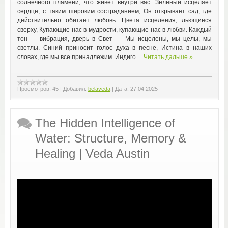
солнечного пламени, что живет внутри вас. Зеленый исцеляет
сердце, с таким широким состраданием, Он открывает сад, где
действительно обитает любовь. Цвета исцеления, льющиеся
сверху, Купающие нас в мудрости, купающие нас в любви. Каждый
тон — вибрация, дверь в Свет — Мы исцелены, мы целы, мы
светлы. Синий приносит голос духа в песне, Истина в наших
словах, где мы все принадлежим. Индиго
...
Читать дальше »
Просмотров:
45
|
Добавил:
belaveda
|
Дата:
27.04.2025
The Hidden Intelligence of
Water: Structure, Memory &
Healing | Veda Austin