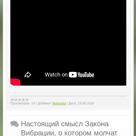
Просмотров:
10
|
Добавил:
belaveda
|
Дата:
13.05.2026
Настоящий смысл Закона
Вибрации, о котором молчат