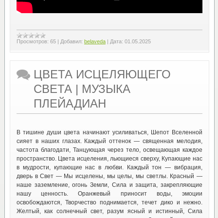
Просмотров:
65
|
Добавил:
belaveda
|
Дата:
01.05.2025
ЦВЕТА ИСЦЕЛЯЮЩЕГО
СВЕТА | МУЗЫКА
ПЛЕЙАДИАН
В тишине души цвета начинают усиливаться, Шепот Вселенной
сияет в наших глазах. Каждый оттенок — священная мелодия,
частота благодати, Танцующая через тело, освещающая каждое
пространство. Цвета исцеления, льющиеся сверху, Купающие нас
в мудрости, купающие нас в любви. Каждый тон — вибрация,
дверь в Свет — Мы исцелены, мы целы, мы светлы. Красный —
наше заземление, огонь Земли, Сила и защита, закрепляющие
нашу ценность. Оранжевый приносит воды, эмоции
освобождаются, Творчество поднимается, течет дико и нежно.
Желтый, как солнечный свет, разум ясный и истинный, Сила