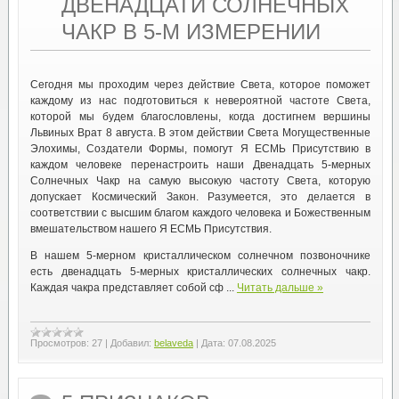
ДВЕНАДЦАТИ СОЛНЕЧНЫХ
ЧАКР В 5-М ИЗМЕРЕНИИ
Сегодня мы проходим через действие Света, которое поможет
каждому из нас подготовиться к невероятной частоте Света,
которой мы будем благословлены, когда достигнем вершины
Львиных Врат 8 августа. В этом действии Света Могущественные
Элохимы, Создатели Формы, помогут Я ЕСМЬ Присутствию в
каждом человеке перенастроить наши Двенадцать 5-мерных
Солнечных Чакр на самую высокую частоту Света, которую
допускает Космический Закон. Разумеется, это делается в
соответствии с высшим благом каждого человека и Божественным
вмешательством нашего Я ЕСМЬ Присутствия.
В нашем 5-мерном кристаллическом солнечном позвоночнике
есть двенадцать 5-мерных кристаллических солнечных чакр.
Каждая чакра представляет собой сф ...
Читать дальше »
Просмотров:
27
|
Добавил:
belaveda
|
Дата:
07.08.2025