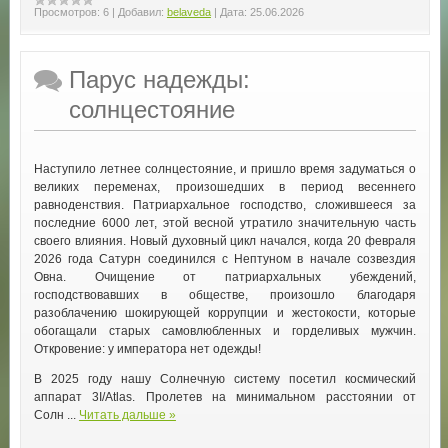
Просмотров:
6
|
Добавил:
belaveda
|
Дата:
25.06.2026
Парус надежды:
солнцестояние
Наступило летнее солнцестояние, и пришло время задуматься о
великих переменах, произошедших в период весеннего
равноденствия. Патриархальное господство, сложившееся за
последние 6000 лет, этой весной утратило значительную часть
своего влияния. Новый духовный цикл начался, когда 20 февраля
2026 года Сатурн соединился с Нептуном в начале созвездия
Овна. Очищение от патриархальных убеждений,
господствовавших в обществе, произошло благодаря
разоблачению шокирующей коррупции и жестокости, которые
обогащали старых самовлюбленных и горделивых мужчин.
Откровение: у императора нет одежды!
В 2025 году нашу Солнечную систему посетил космический
аппарат 3I/Atlas. Пролетев на минимальном расстоянии от
Солн ...
Читать дальше »