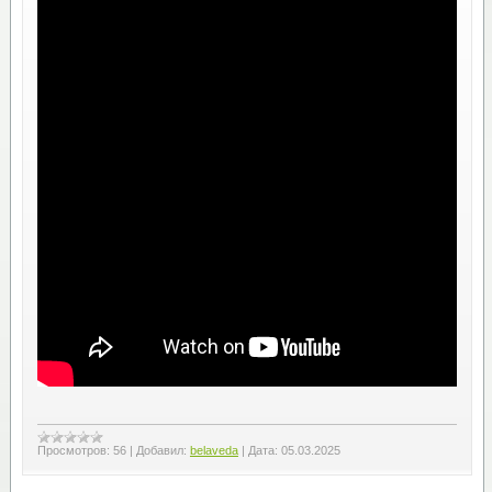
Просмотров:
56
|
Добавил:
belaveda
|
Дата:
05.03.2025